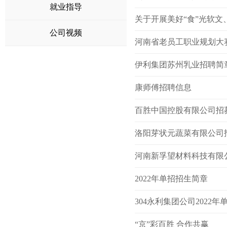
就业指导
关于开展美好“食”光软文
公司视频
河南省老员工职业规划大
伊利集团苏州乳业招聘简
康师傅招聘信息
百胜中国控股有限公司招
洛阳芽状元蔬菜有限公司
河南新孚望材料科技有限
2022年单招招生简章
304永利集团公司2022
“京”彩百胜 合作共赢