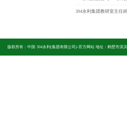
​304永利集团教研室主任
版权所有：中国·304永利(集团有限公司)-官方网站 地址：鹤壁市淇滨区柳江
hbs