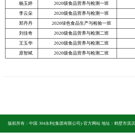
杨玉婷
2020级食品营养与检测一班
李云朵
2020级食品营养与检测一班
郑丹丹
2020绿色食品生产与检验一班
刘佳奇
2020级食品营养与检测二班
王玉华
2020级食品营养与检测二班
原智斌
2020级食品营养与检测二班
版权所有：中国·304永利(集团有限公司)-官方网站 地址：鹤壁市淇滨区柳江