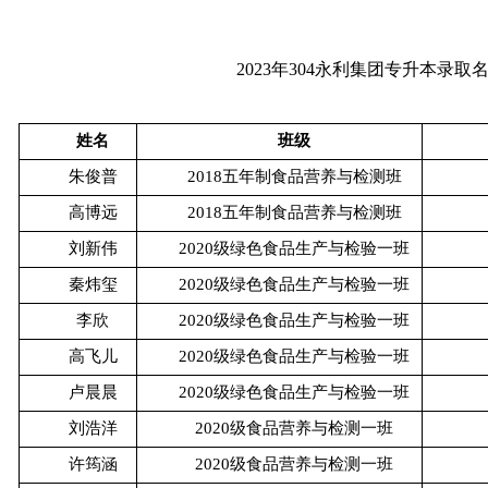
2023年​304永利集团专升本录取
姓名
班级
朱俊普
2018五年制食品营养与检测班
高博远
2018五年制食品营养与检测班
刘新伟
2020级绿色食品生产与检验一班
秦炜玺
2020级绿色食品生产与检验一班
李欣
2020级绿色食品生产与检验一班
高飞儿
2020级绿色食品生产与检验一班
卢晨晨
2020级绿色食品生产与检验一班
刘浩洋
2020级食品营养与检测一班
许筠涵
2020级食品营养与检测一班