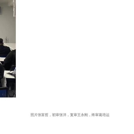
照片张富哲，初审张洋，复审王永刚，终审葛培运