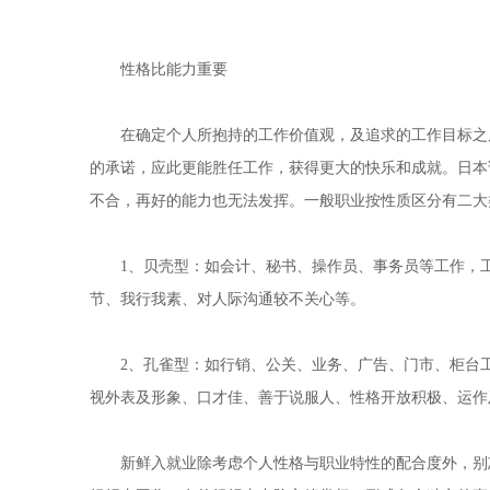
性格比能力重要
在确定个人所抱持的工作价值观，及追求的工作目标之后
的承诺，应此更能胜任工作，获得更大的快乐和成就。日本
不合，再好的能力也无法发挥。一般职业按性质区分有二大
1、贝壳型：如会计、秘书、操作员、事务员等工作，工
节、我行我素、对人际沟通较不关心等。
2、孔雀型：如行销、公关、业务、广告、门市、柜台工
视外表及形象、口才佳、善于说服人、性格开放积极、运作
新鲜入就业除考虑个人性格与职业特性的配合度外，别忘