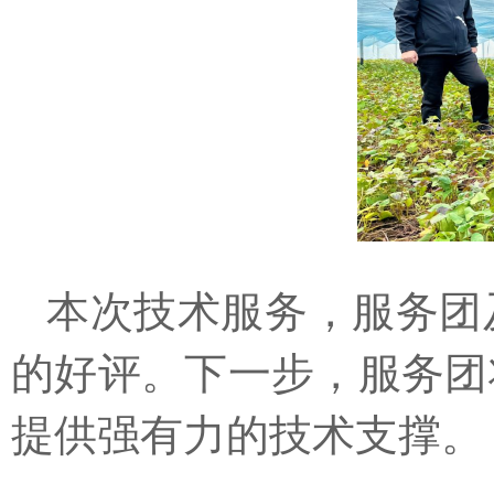
本次技术服务，服务团
的好评。下一步，服务团
提供强有力的技术支撑
。