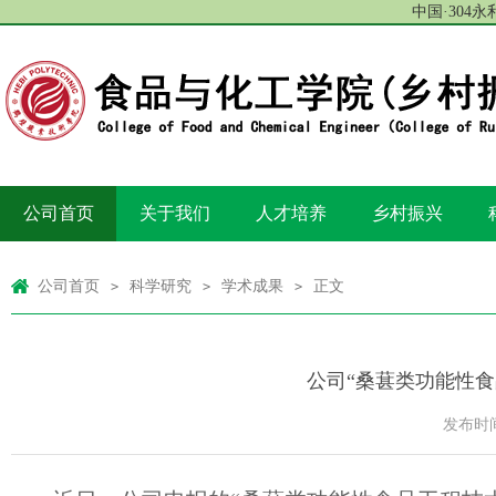
中国·304
公司首页
关于我们
人才培养
乡村振兴
公司首页
科学研究
学术成果
正文
>
>
>
公司“桑葚类功能性
发布时间：