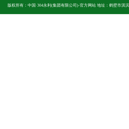
版权所有：中国·304永利(集团有限公司)-官方网站 地址：鹤壁市淇滨区柳江
hbs