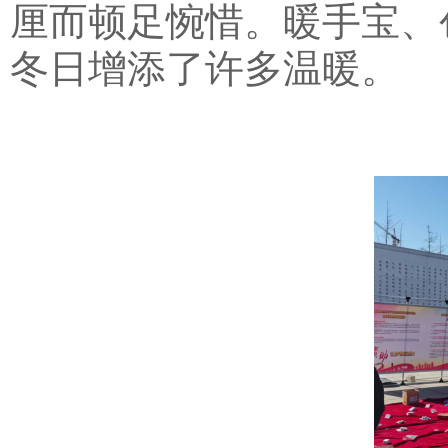
厘而顿足惋惜。暖手宝、
冬日增添了许多温暖。