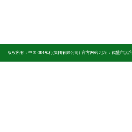
版权所有：中国·304永利(集团有限公司)-官方网站 地址：鹤壁市淇滨区柳江
hbs