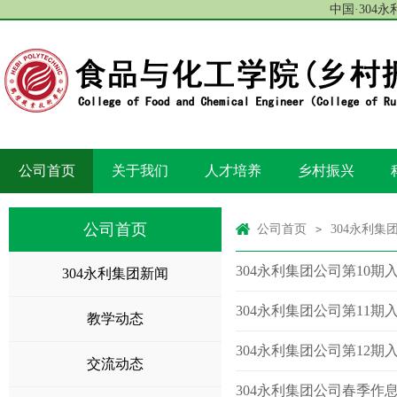
中国·304
公司首页
关于我们
人才培养
乡村振兴
公司首页
公司首页
304永利集
>
304永利集团公司第10
304永利集团新闻
304永利集团公司第11
教学动态
304永利集团公司第12
交流动态
304永利集团公司春季作